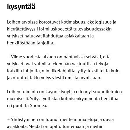
kysyntää
Loihen arvoissa korostuvat kotimaisuus, ekologisuus ja
kierrätettävyys. Holmi uskoo, että tulevaisuudessakin
yritykset haluavat ilahduttaa asiakkaitaan ja
henkilöstöään lahjoilla.
– Viime vuodesta alkaen on nähtävissä selvästi, että
yritykset ovat valmiita tekemään vastuullisia tekoja.
Kaikilla lahjoilla, niin liikelahjoilla, yritystekstiileillä kuin
jakotuotteillakin yritys viestii omista arvoistaan.
Loihen toiminta on käynnistynyt ja edennyt suunnitelmien
mukaisesti. Yritys työllistää kolmisenkymmentä henkilöä
eri puolilla Suomea.
– Yhdistyminen on tuonut meille monia etuja ja uusia
asiakkaita. Meidät on opittu tuntemaan ja meihin