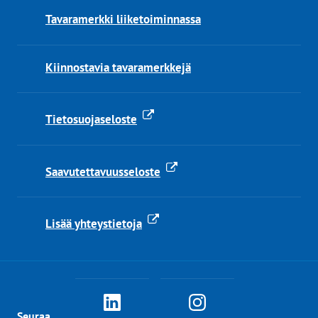
Tavaramerkki liiketoiminnassa
Kiinnostavia tavaramerkkejä
Tietosuojaseloste
Saavutettavuusseloste
Lisää yhteystietoja
PRH
PRH
Seuraa