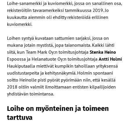
Loihe-sanamerkki ja kuviomerkki, jossa on sanallinen osa,
rekisteröitiin tavaramerkeiksi tammikuussa 2019. Jo
kuukautta aiemmin oli ehditty rekisteröidä erillinen
kuviomerkki.
Loihen syntyä kuvataan sattumien sarjaksi, jossa on
mukana jotain mystistä, jopa taianomaista. Kaikki lähti
siitä, kun Team Mark Oy:n toimitusjohtaja
Stenka Heino
Espoossa ja Helanatuote Oy:n toimitusjohtaja
Antti Holmi
Haukiputaalla miettivät kumpikin tahoillaan yrityksensä
uudistustarpeita ja kehitysnäkymiä. Holmin spontaani
soitto Heinolle pisti pyörät pyörimään niin, että kesällä
2018 oltiin valmiit ilmoittamaan entisten kilpailijoiden
yhdistävän toimintansa.
Loihe on myönteinen ja toimeen
tarttuva