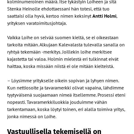
kolminumeroinen määrä. Itse tykästyin Loiheen ja sitä
Stenka Heinolle ehdottaessani hän totesi, että tuo
saattaisi olla hyvä, kertoo nimen keksinyt
Antti Holmi
,
yrityksen varatoimitusjohtaja.
Vaikka Loihe on selvää suomen kieltä, se ei oikeastaan
tarkoita mitään. Alkujaan Kalevalasta tulevalla sanalla on
ryhtyä tekemään -merkitys. Joillekin loihe merkitsee
kajastetta tai valoa. Holmin mielestä eri tulkinnat eivät
haittaa, koska missään niistä ei ole mitään kielteistä.
– Löysimme yritykselle oikein sopivan ja lyhyen nimen.
Kun nettiosoite ja tavaramerkki olivat vapaina, lähdimme
tyytyväisenä suojaamaan nimeä itsellemme. Prosessi eteni
nopeasti. Tavaramerkkiluokkia jouduimme vähän
tarkentamaan, koska löytyi toinen, eri alalla toimiva yritys,
jonka nimessä on Loihe.
Vastuullisella tekemisellä on