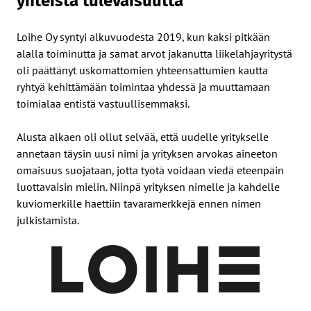
yhteistä tulevaisuutta
Loihe Oy syntyi alkuvuodesta 2019, kun kaksi pitkään
alalla toiminutta ja samat arvot jakanutta liikelahjayritystä
oli päättänyt uskomattomien yhteensattumien kautta
ryhtyä kehittämään toimintaa yhdessä ja muuttamaan
toimialaa entistä vastuullisemmaksi.
Alusta alkaen oli ollut selvää, että uudelle yritykselle
annetaan täysin uusi nimi ja yrityksen arvokas aineeton
omaisuus suojataan, jotta työtä voidaan viedä eteenpäin
luottavaisin mielin. Niinpä yrityksen nimelle ja kahdelle
kuviomerkille haettiin tavaramerkkejä ennen nimen
julkistamista.