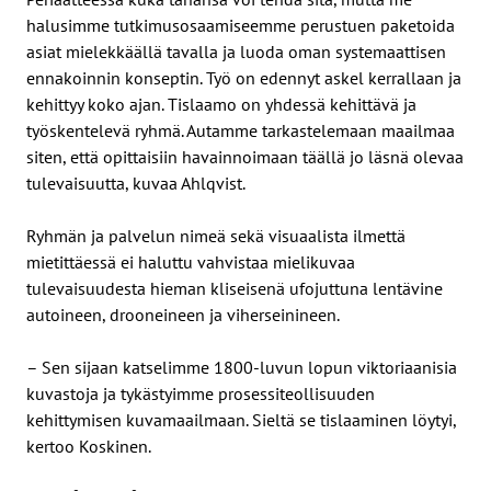
halusimme tutkimusosaamiseemme perustuen paketoida
asiat mielekkäällä tavalla ja luoda oman systemaattisen
ennakoinnin konseptin. Työ on edennyt askel kerrallaan ja
kehittyy koko ajan. Tislaamo on yhdessä kehittävä ja
työskentelevä ryhmä. Autamme tarkastelemaan maailmaa
siten, että opittaisiin havainnoimaan täällä jo läsnä olevaa
tulevaisuutta, kuvaa Ahlqvist.
Ryhmän ja palvelun nimeä sekä visuaalista ilmettä
mietittäessä ei haluttu vahvistaa mielikuvaa
tulevaisuudesta hieman kliseisenä ufojuttuna lentävine
autoineen, drooneineen ja viherseinineen.
– Sen sijaan katselimme 1800-luvun lopun viktoriaanisia
kuvastoja ja tykästyimme prosessiteollisuuden
kehittymisen kuvamaailmaan. Sieltä se tislaaminen löytyi,
kertoo Koskinen.