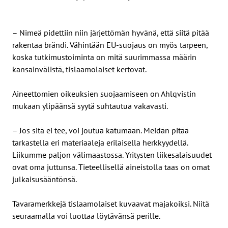
– Nimeä pidettiin niin järjettömän hyvänä, että siitä pitää
rakentaa brändi. Vähintään EU-suojaus on myös tarpeen,
koska tutkimustoiminta on mitä suurimmassa määrin
kansainvälistä, tislaamolaiset kertovat.
Aineettomien oikeuksien suojaamiseen on Ahlqvistin
mukaan ylipäänsä syytä suhtautua vakavasti.
– Jos sitä ei tee, voi joutua katumaan. Meidän pitää
tarkastella eri materiaaleja erilaisella herkkyydellä.
Liikumme paljon välimaastossa. Yritysten liikesalaisuudet
ovat oma juttunsa. Tieteellisellä aineistolla taas on omat
julkaisusääntönsä.
Tavaramerkkejä tislaamolaiset kuvaavat majakoiksi. Niitä
seuraamalla voi luottaa löytävänsä perille.