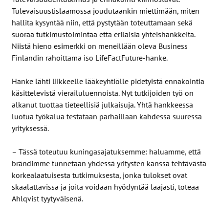
Tulevaisuustislaamossa joudutaankin miettimään, miten
hallita kysyntää niin, että pystytään toteuttamaan sekä
suoraa tutkimustoimintaa että erilaisia yhteishankkeita.
Niistä hieno esimerkki on meneillään oleva Business
Finlandin rahoittama iso LifeFactFuture-hanke.
Hanke lähti liikkeelle lääkeyhtiölle pidetyistä ennakointia
käsittelevistä vierailuluennoista. Nyt tutkijoiden työ on
alkanut tuottaa tieteellisiä julkaisuja. Yhtä hankkeessa
luotua työkalua testataan parhaillaan kahdessa suuressa
yrityksessä.
– Tässä toteutuu kuningasajatuksemme: haluamme, että
brändimme tunnetaan yhdessä yritysten kanssa tehtävästä
korkealaatuisesta tutkimuksesta, jonka tulokset ovat
skaalattavissa ja joita voidaan hyödyntää laajasti, toteaa
Ahlqvist tyytyväisenä.