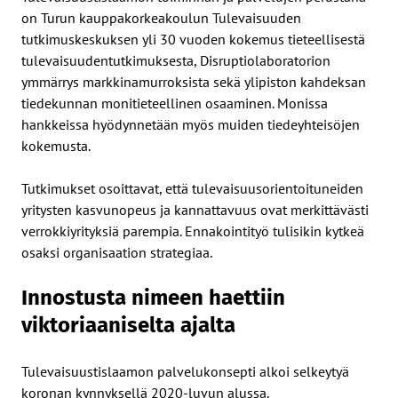
on Turun kauppakorkeakoulun Tulevaisuuden
tutkimuskeskuksen yli 30 vuoden kokemus tieteellisestä
tulevaisuudentutkimuksesta, Disruptiolaboratorion
ymmärrys markkinamurroksista sekä ylipiston kahdeksan
tiedekunnan monitieteellinen osaaminen. Monissa
hankkeissa hyödynnetään myös muiden tiedeyhteisöjen
kokemusta.
Tutkimukset osoittavat, että tulevaisuusorientoituneiden
yritysten kasvunopeus ja kannattavuus ovat merkittävästi
verrokkiyrityksiä parempia. Ennakointityö tulisikin kytkeä
osaksi organisaation strategiaa.
Innostusta nimeen haettiin
viktoriaaniselta ajalta
Tulevaisuustislaamon palvelukonsepti alkoi selkeytyä
koronan kynnyksellä 2020-luvun alussa.