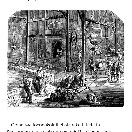
– Organisaatioennakointi ei ole rakettitiedettä.
Periaatteessa kuka tahansa voi tehdä sitä, mutta me