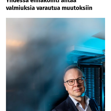
Yhdessä ennakointi antaa
valmiuksia varautua muutoksiin