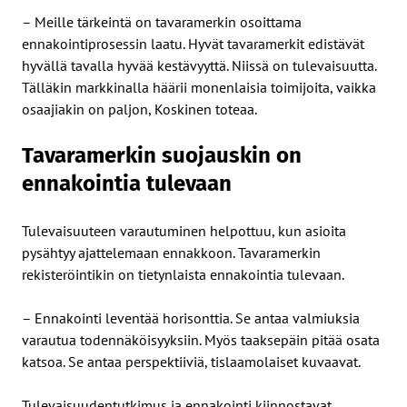
– Meille tärkeintä on tavaramerkin osoittama
ennakointiprosessin laatu. Hyvät tavaramerkit edistävät
hyvällä tavalla hyvää kestävyyttä. Niissä on tulevaisuutta.
Tälläkin markkinalla häärii monenlaisia toimijoita, vaikka
osaajiakin on paljon, Koskinen toteaa.
Tavaramerkin suojauskin on
ennakointia tulevaan
Tulevaisuuteen varautuminen helpottuu, kun asioita
pysähtyy ajattelemaan ennakkoon. Tavaramerkin
rekisteröintikin on tietynlaista ennakointia tulevaan.
– Ennakointi leventää horisonttia. Se antaa valmiuksia
varautua todennäköisyyksiin. Myös taaksepäin pitää osata
katsoa. Se antaa perspektiiviä, tislaamolaiset kuvaavat.
Tulevaisuudentutkimus ja ennakointi kiinnostavat.