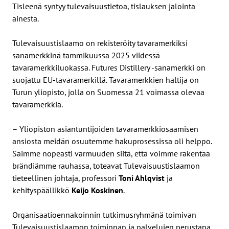
Tisleenä syntyy tulevaisuustietoa, tislauksen jalointa
ainesta.
Tulevaisuustislaamo on rekisteröity tavaramerkiksi
sanamerkkinä tammikuussa 2025 viidessä
tavaramerkkiluokassa. Futures Distillery -sanamerkki on
suojattu EU-tavaramerkillä. Tavaramerkkien haltija on
Turun yliopisto, jolla on Suomessa 21 voimassa olevaa
tavaramerkkiä.
– Yliopiston asiantuntijoiden tavaramerkkiosaamisen
ansiosta meidän osuutemme hakuprosessissa oli helppo.
Saimme nopeasti varmuuden siitä, että voimme rakentaa
brändiämme rauhassa, toteavat Tulevaisuustislaamon
tieteellinen johtaja, professori
Toni Ahlqvist
ja
kehityspäällikkö
Keijo Koskinen
.
Organisaatioennakoinnin tutkimusryhmänä toimivan
Tulevaisuustislaamon toiminnan ja palvelujen perustana