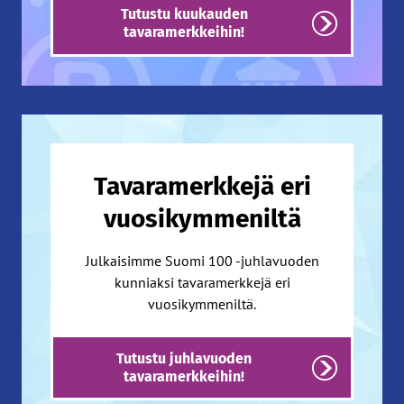
Tutustu kuukauden
tavaramerkkeihin!
Tavaramerkkejä eri
vuosikymmeniltä
Julkaisimme Suomi 100 -juhlavuoden
kunniaksi tavaramerkkejä eri
vuosikymmeniltä.
Tutustu juhlavuoden
tavaramerkkeihin!