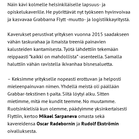
Näin kävi kolmelle helsinkiläiselle lapsuus- ja
opiskelukaverille. He pyörittävät nyt työkseen hyvinvoivaa
ja kasvavaa Grabbarna Flytt -muutto- ja logistiikkayritystä.
Kaverukset perustivat yrityksen vuonna 2015 saadakseen
vähän taskurahaa ja ilmaista treeniä painavien
kalusteiden kantamisesta. Työtä lähdettiin tekemään
reippaasti ”kaikki on mahdollista” -asenteella. Samalla
haluttiin vähän ravistella ikivanhaa bisnesaluetta.
– Keksimme yritykselle nopeasti erottuvan ja helposti
mieleenpainuvan nimen. Yhdellä meistä oli päällään
Grabbar-tekstinen t-paita. Siitä löytyi alku. Sitten
mietimme, mitä me kundit teemme. No muutamme.
Ruotsinkielisiä kun olemme, päädyimme yksinkertaisesti
Flyttiin, kertoo
Mikael Sarpaneva
omasta sekä
kavereidensa
Oscar Radebornin
ja
Rudolf Ekströmin
oivalluksesta.