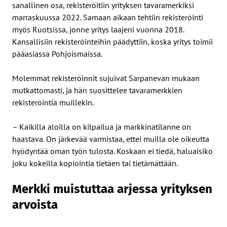
sanallinen osa, rekisteröitiin yrityksen tavaramerkiksi
marraskuussa 2022. Samaan aikaan tehtiin rekisteröinti
myös Ruotsissa, jonne yritys laajeni vuonna 2018.
Kansallisiin rekisteröinteihin päädyttiin, koska yritys toimii
pääasiassa Pohjoismaissa.
Molemmat rekisteröinnit sujuivat Sarpanevan mukaan
mutkattomasti, ja hän suosittelee tavaramerkkien
rekisteröintiä muillekin.
– Kaikilla aloilla on kilpailua ja markkinatilanne on
haastava. On järkevää varmistaa, ettei muilla ole oikeutta
hyödyntää oman työn tulosta. Koskaan ei tiedä, haluaisiko
joku kokeilla kopiointia tietäen tai tietämättään.
Merkki muistuttaa arjessa yrityksen
arvoista