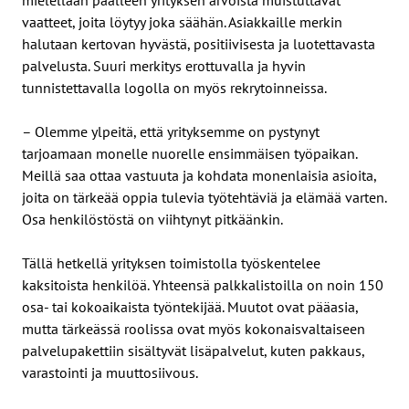
vaatteet, joita löytyy joka säähän. Asiakkaille merkin
halutaan kertovan hyvästä, positiivisesta ja luotettavasta
palvelusta. Suuri merkitys erottuvalla ja hyvin
tunnistettavalla logolla on myös rekrytoinneissa.
– Olemme ylpeitä, että yrityksemme on pystynyt
tarjoamaan monelle nuorelle ensimmäisen työpaikan.
Meillä saa ottaa vastuuta ja kohdata monenlaisia asioita,
joita on tärkeää oppia tulevia työtehtäviä ja elämää varten.
Osa henkilöstöstä on viihtynyt pitkäänkin.
Tällä hetkellä yrityksen toimistolla työskentelee
kaksitoista henkilöä. Yhteensä palkkalistoilla on noin 150
osa- tai kokoaikaista työntekijää. Muutot ovat pääasia,
mutta tärkeässä roolissa ovat myös kokonaisvaltaiseen
palvelupakettiin sisältyvät lisäpalvelut, kuten pakkaus,
varastointi ja muuttosiivous.