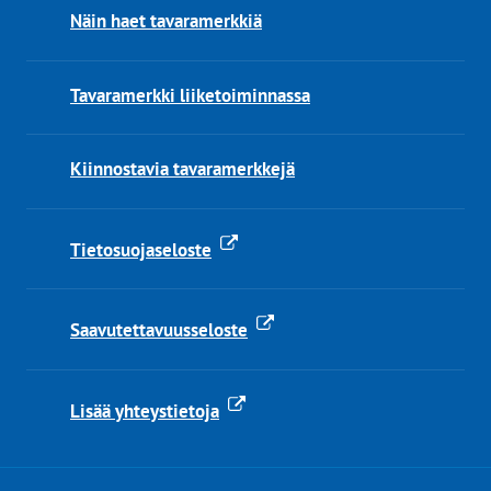
Näin haet tavaramerkkiä
Tavaramerkki liiketoiminnassa
Kiinnostavia tavaramerkkejä
Tietosuojaseloste
Saavutettavuusseloste
Lisää yhteystietoja