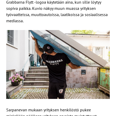
Grabbarna Flytt -logoa käytetään aina, kun sille löytyy
sopiva paikka. Kuvio näkyy muun muassa yrityksen
työvaatteissa, muuttoautoissa, laatikoissa ja sosiaalisessa
mediassa.
Sarpanevan mukaan yrityksen henkilöstö pukee
mielellään päälleen yrityksen arvoista muistuttavat