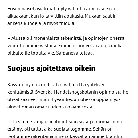
Ensimmäiset asiakkaat löytyivät tuttavapiiristä. Eikä
aikaakaan, kun jo tarvittiin apukäsiä. Mukaan saatiin
ahkeria kundeja ja myös friiduja.
– Alussa oli monenlaista tekemistä, ja opintojen ohessa
vuorottelimme vastuita. Emme osanneet arvata, kuinka
pitkälle tie lopulta vie, Sarpaneva toteaa.
Suojaus ajoitettava oikein
Kasvun myötä kundit alkoivat miettiä yrityksen
kehittämistä. Svenska Handelshögskolanin opinnoista he
olivat saaneet muun hyvän tiedon ohessa oppia myös
aineettoman omaisuuden suojaamisesta.
– Tiesimme suojausmahdollisuuksista ja huomasimme,
että nyt oli tullut aika suojata logomme. Sehän on
työllämme rakentamamme ja kasvattamamme brändin