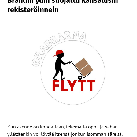
Brändin ydin suojattu kansallisin
rekisteröinnein
Kun asenne on kohdallaan, tekemällä oppii ja vähän
yllättäenkin voi löytää itsensä jonkun isomman ääreltä.