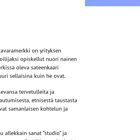
 tavaramerkki on yrityksen
ilijaksi opiskellut nuori nainen
erkissä oleva sateenkaari
uuri sellaisina kuin he ovat.
vansa tervetulleita ja
autumisesta, etnisestä taustasta
evat samanlaisen kohtelun ja
 allekkain sanat ”studio” ja