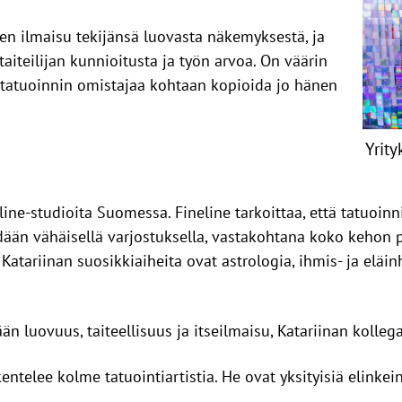
nen ilmaisu tekijänsä luovasta näkemyksestä, ja
aiteilijan kunnioitusta ja työn arvoa. On väärin
en tatuoinnin omistajaa kohtaan kopioida jo hänen
Yrity
line-studioita Suomessa. Fineline tarkoittaa, että tatuoin
dään vähäisellä varjostuksella, vastakohtana koko kehon pei
 Katariinan suosikkiaiheita ovat astrologia, ihmis- ja eläi
n luovuus, taiteellisuus ja itseilmaisu, Katariinan kolleg
entelee kolme tatuointiartistia. He ovat yksityisiä elinkein