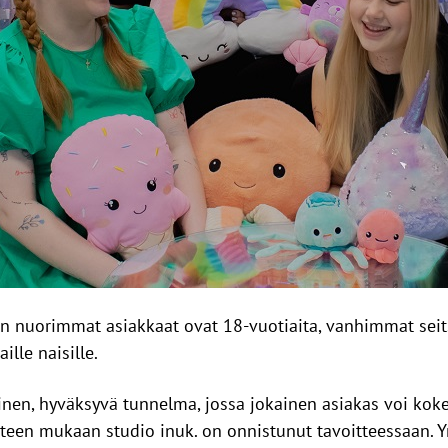
n nuorimmat asiakkaat ovat 18-vuotiaita, vanhimmat sei
lle naisille.
inen, hyväksyvä tunnelma, jossa jokainen asiakas voi koke
tteen mukaan studio inuk. on onnistunut tavoitteessaan. Yr