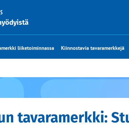
US
hyödyistä
amerkki liiketoiminnassa
Kiinnostavia tavaramerkkejä
un tavaramerkki: Stu