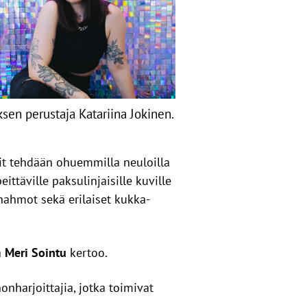
ksen perustaja Katariina Jokinen.
nit tehdään ohuemmilla neuloilla
ttäville paksulinjaisille kuville
nhahmot sekä erilaiset kukka-
a
Meri Sointu
kertoo.
onharjoittajia, jotka toimivat