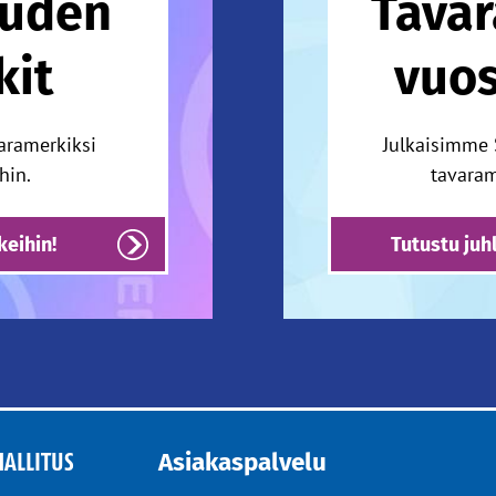
auden
Tavar
kit
vuo
aramerkiksi
Julkaisimme 
hin.
tavaram
eihin!
Tutustu juh
HALLITUS
Asiakaspalvelu