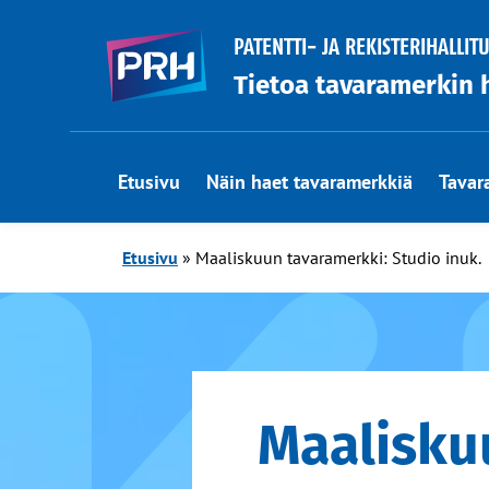
PATENTTI- JA REKISTERIHALLIT
Tietoa tavaramerkin 
Etusivu
Näin haet tavaramerkkiä
Tavar
Etusivu
»
Maaliskuun tavaramerkki: Studio inuk.
Maalisku