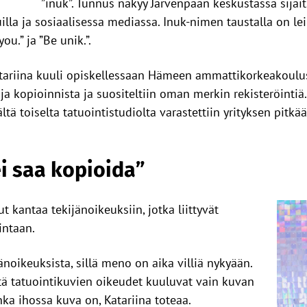
”inuk”. Tunnus näkyy Järvenpään keskustassa sijai
vuilla ja sosiaalisessa mediassa. Inuk-nimen taustalla on l
you.” ja ”Be unik.”.
atariina kuuli opiskellessaan Hämeen ammattikorkeakoulus
a ja kopioinnista ja suositeltiin oman merkin rekisteröinti
tä toiselta tatuointistudiolta varastettiin yrityksen pitkää
i saa kopioida”
t kantaa tekijänoikeuksiin, jotka liittyvät
intaan.
noikeuksista, sillä meno on aika villiä nykyään.
tä tatuointikuvien oikeudet kuuluvat vain kuvan
onka ihossa kuva on, Katariina toteaa.