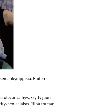
tsemänkymppisiä. Eniten
a olevansa hyväksytty juuri
ityksen asiakas Riina toteaa: