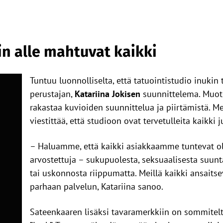
n alle mahtuvat kaikki
Tuntuu luonnolliselta, että tatuointistudio inukin
perustajan,
Katariina Jokisen
suunnittelema. Muoto
rakastaa kuvioiden suunnittelua ja piirtämistä. M
viestittää, että studioon ovat tervetulleita kaikki j
– Haluamme, että kaikki asiakkaamme tuntevat ole
arvostettuja – sukupuolesta, seksuaalisesta suunt
tai uskonnosta riippumatta. Meillä kaikki ansaits
parhaan palvelun, Katariina sanoo.
Sateenkaaren lisäksi tavaramerkkiin on sommiteltu