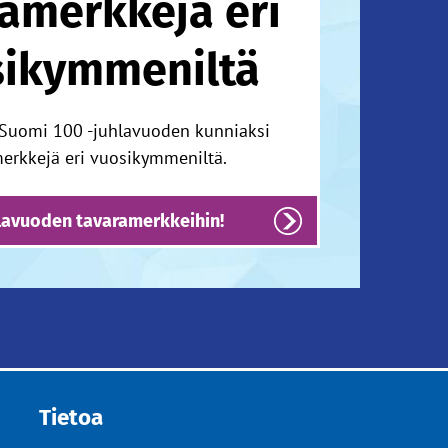
amerkkejä eri
sikymmeniltä
Suomi 100 -juhlavuoden kunniaksi
erkkejä eri vuosikymmeniltä.
lavuoden tavaramerkkeihin!
Tietoa