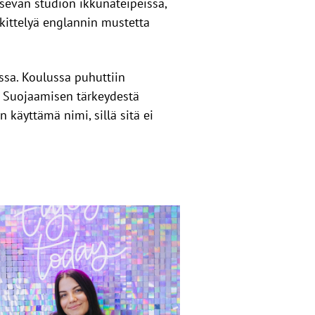
tsevan studion ikkunateipeissä,
eikittelyä englannin mustetta
sa. Koulussa puhuttiin
ä. Suojaamisen tärkeydestä
n käyttämä nimi, sillä sitä ei