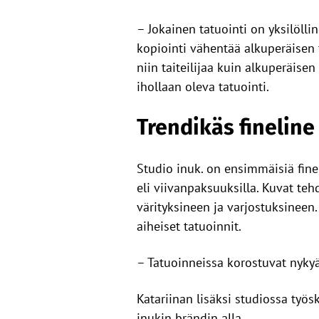
– Jokainen tatuointi on yksilölli
kopiointi vähentää alkuperäisen t
niin taiteilijaa kuin alkuperäis
ihollaan oleva tatuointi.
Trendikäs fineline
Studio inuk. on ensimmäisiä fine
eli viivanpaksuuksilla. Kuvat teh
värityksineen ja varjostuksineen.
aiheiset tatuoinnit.
– Tatuoinneissa korostuvat nykyää
Katariinan lisäksi studiossa työsk
inukin brändin alla.