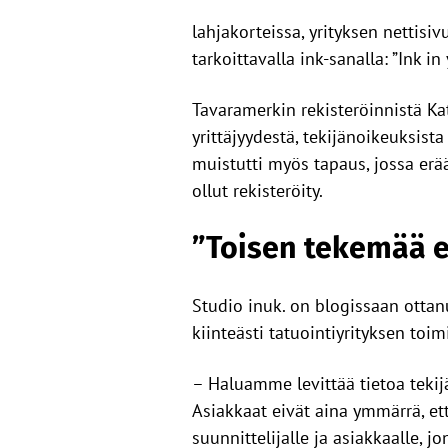
lahjakorteissa, yrityksen nettisi
tarkoittavalla ink-sanalla: ”Ink in 
Tavaramerkin rekisteröinnistä K
yrittäjyydestä, tekijänoikeuksist
muistutti myös tapaus, jossa erääl
ollut rekisteröity.
”Toisen tekemää e
Studio inuk. on blogissaan ottanu
kiinteästi tatuointiyrityksen toim
– Haluamme levittää tietoa tekijä
Asiakkaat eivät aina ymmärrä, et
suunnittelijalle ja asiakkaalle, j