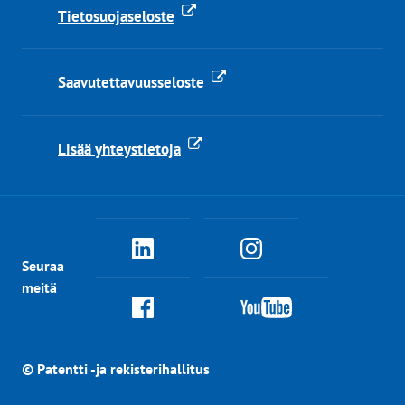
Tietosuojaseloste
Saavutettavuusseloste
Lisää yhteystietoja
PRH
PRH
Seuraa
Linkedinissä
Instagramissa
meitä
PRH
PRH
Facebookissa
YouTubessa
© Patentti -ja rekisterihallitus