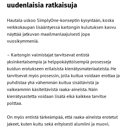
uudenlaisia ratkaisuja
Hautala uskoo SimplyOne-konseptin kysyntään, koska
verkkokaupan lisääntyessä kartongin kulutuksen kasvu
näyttää jatkuvan maailmanlaajuisesti jopa
vuosikymmeniä.
– Kartongin valmistajat tarvitsevat entistä
yksinkertaisempia ja helppokäyttöisempiä prosesseja
kuidun erotukseen erilaisista kierrätysmateriaaleista. He
tarvitsevat myös prosessin, jolla kuitua voidaan erottaa ja
puhdistaa yhä vähemmän kuitua sisältävistä ja
vaikeammin käsiteltävistä raaka-aineista. Näin
kierrätysastetta voidaan lisätä eikä kaikkea tarvitse
polttaa.
On myös entistä tärkeämpää, että raaka-aineista erotetut
jakeet, kuten kuitu sekä erityisesti alumiini ja muovi,