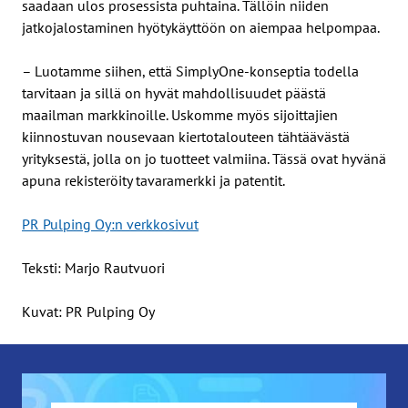
saadaan ulos prosessista puhtaina. Tällöin niiden
jatkojalostaminen hyötykäyttöön on aiempaa helpompaa.
– Luotamme siihen, että SimplyOne-konseptia todella
tarvitaan ja sillä on hyvät mahdollisuudet päästä
maailman markkinoille. Uskomme myös sijoittajien
kiinnostuvan nousevaan kiertotalouteen tähtäävästä
yrityksestä, jolla on jo tuotteet valmiina. Tässä ovat hyvänä
apuna rekisteröity tavaramerkki ja patentit.
PR Pulping Oy:n verkkosivut
Teksti: Marjo Rautvuori
Kuvat: PR Pulping Oy