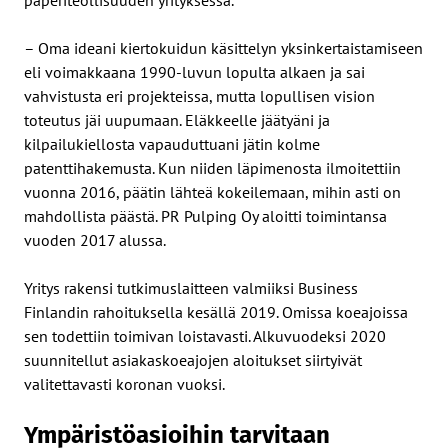
– Oma ideani kiertokuidun käsittelyn yksinkertaistamiseen
eli voimakkaana 1990-luvun lopulta alkaen ja sai
vahvistusta eri projekteissa, mutta lopullisen vision
toteutus jäi uupumaan. Eläkkeelle jäätyäni ja
kilpailukiellosta vapauduttuani jätin kolme
patenttihakemusta. Kun niiden läpimenosta ilmoitettiin
vuonna 2016, päätin lähteä kokeilemaan, mihin asti on
mahdollista päästä. PR Pulping Oy aloitti toimintansa
vuoden 2017 alussa.
Yritys rakensi tutkimuslaitteen valmiiksi Business
Finlandin rahoituksella kesällä 2019. Omissa koeajoissa
sen todettiin toimivan loistavasti. Alkuvuodeksi 2020
suunnitellut asiakaskoeajojen aloitukset siirtyivät
valitettavasti koronan vuoksi.
Ympäristöasioihin tarvitaan