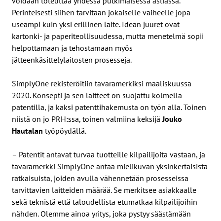
voidaan toteuttaa yhdessä putkimaisessa astiassa.
Perinteisesti siihen tarvitaan jokaiselle vaiheelle jopa
useampi kuin yksi erillinen laite. Idean juuret ovat
kartonki- ja paperiteollisuudessa, mutta menetelmä sopii
helpottamaan ja tehostamaan myös
jätteenkäsittelylaitosten prosesseja.
SimplyOne rekisteröitiin tavaramerkiksi maaliskuussa
2020. Konsepti ja sen laitteet on suojattu kolmella
patentilla, ja kaksi patenttihakemusta on työn alla. Toinen
niistä on jo PRH:ssa, toinen valmiina keksijä
Jouko
Hautalan
työpöydällä.
– Patentit antavat turvaa tuotteille kilpailijoita vastaan, ja
tavaramerkki SimplyOne antaa mielikuvan yksinkertaisista
ratkaisuista, joiden avulla vähennetään prosesseissa
tarvittavien laitteiden määrää. Se merkitsee asiakkaalle
sekä teknistä että taloudellista etumatkaa kilpailijoihin
nähden. Olemme ainoa yritys, joka pystyy säästämään