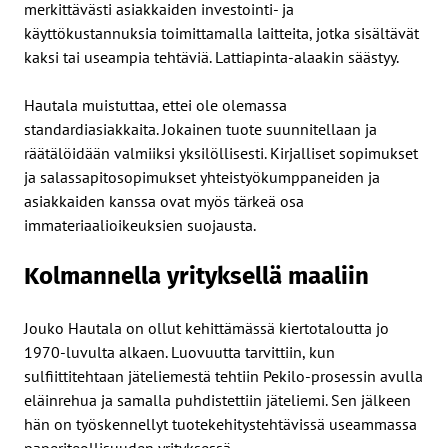
merkittävästi asiakkaiden investointi- ja
käyttökustannuksia toimittamalla laitteita, jotka sisältävät
kaksi tai useampia tehtäviä. Lattiapinta-alaakin säästyy.
Hautala muistuttaa, ettei ole olemassa
standardiasiakkaita. Jokainen tuote suunnitellaan ja
räätälöidään valmiiksi yksilöllisesti. Kirjalliset sopimukset
ja salassapitosopimukset yhteistyökumppaneiden ja
asiakkaiden kanssa ovat myös tärkeä osa
immateriaalioikeuksien suojausta.
Kolmannella yrityksellä maaliin
Jouko Hautala on ollut kehittämässä kiertotaloutta jo
1970-luvulta alkaen. Luovuutta tarvittiin, kun
sulfiittitehtaan jäteliemestä tehtiin Pekilo-prosessin avulla
eläinrehua ja samalla puhdistettiin jäteliemi. Sen jälkeen
hän on työskennellyt tuotekehitystehtävissä useammassa
paperiteollisuuden yrityksessä.