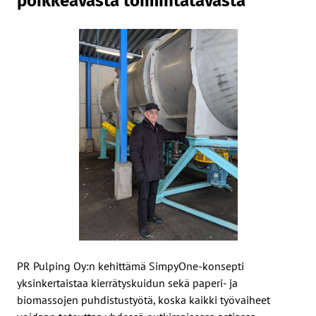
poikkeavasta toimintatavasta
PR Pulping Oy:n kehittämä SimpyOne-konsepti
yksinkertaistaa kierrätyskuidun sekä paperi- ja
biomassojen puhdistustyötä, koska kaikki työvaiheet