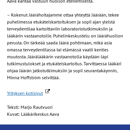
Aava kantaa vastuun huollon etenemisestä.
– Kokenut Jäärähoitajamme ottaa yhteyttä Jäärään, tekee
puhelimessa etukäteiskartoituksen ja sopii ajan yleistä
terveydentilaa kartoittaviin laboratoriotutkimuksiin ja
lääkärin vastaanotolle. Puhelinkeskustelu on Jäärähuollon
perusta. On tärkeää saada Jäärä pohtimaan, mikä asia
omassa terveydentilassa tai elämässä vaatii kenties
muutosta. Jäärälääkärin vastaanotolla käydään läpi
tutkimustulokset ja etukäteiskartoitus. Tarvittaessa lääkäri
ohjaa Jäärän jatkotutkimuksiin ja sopii seurantakäynnin,
Minna Hoffström selvittää.
Yrityksen kotisivut
Teksti: Marjo Rautvuori
Kuvat: Lääkärikeskus Aava