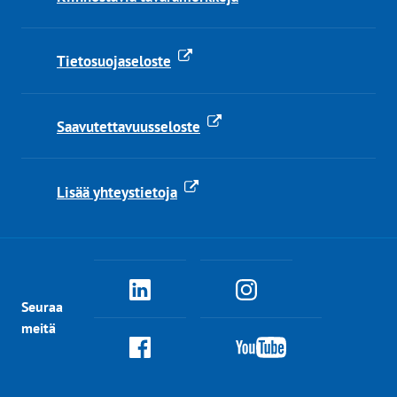
Tietosuojaseloste
Saavutettavuusseloste
Lisää yhteystietoja
PRH
PRH
Seuraa
Linkedinissä
Instagramissa
meitä
PRH
PRH
Facebookissa
YouTubessa