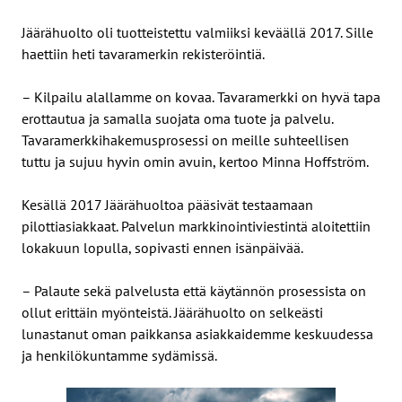
Jäärähuolto oli tuotteistettu valmiiksi keväällä 2017. Sille
haettiin heti tavaramerkin rekisteröintiä.
– Kilpailu alallamme on kovaa. Tavaramerkki on hyvä tapa
erottautua ja samalla suojata oma tuote ja palvelu.
Tavaramerkkihakemusprosessi on meille suhteellisen
tuttu ja sujuu hyvin omin avuin, kertoo Minna Hoffström.
Kesällä 2017 Jäärähuoltoa pääsivät testaamaan
pilottiasiakkaat. Palvelun markkinointiviestintä aloitettiin
lokakuun lopulla, sopivasti ennen isänpäivää.
– Palaute sekä palvelusta että käytännön prosessista on
ollut erittäin myönteistä. Jäärähuolto on selkeästi
lunastanut oman paikkansa asiakkaidemme keskuudessa
ja henkilökuntamme sydämissä.