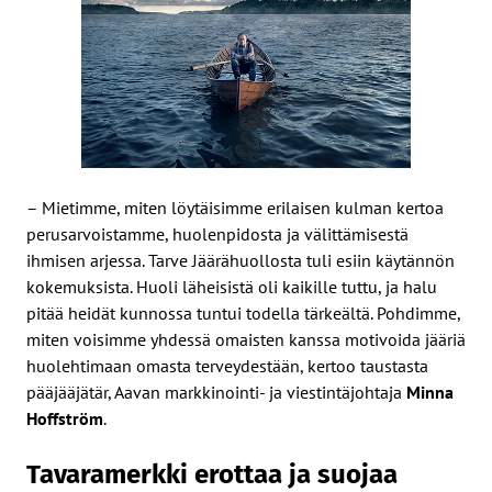
– Mietimme, miten löytäisimme erilaisen kulman kertoa
perusarvoistamme, huolenpidosta ja välittämisestä
ihmisen arjessa. Tarve Jäärähuollosta tuli esiin käytännön
kokemuksista. Huoli läheisistä oli kaikille tuttu, ja halu
pitää heidät kunnossa tuntui todella tärkeältä. Pohdimme,
miten voisimme yhdessä omaisten kanssa motivoida jääriä
huolehtimaan omasta terveydestään, kertoo taustasta
pääjääjätär, Aavan markkinointi- ja viestintäjohtaja
Minna
Hoffström
.
Tavaramerkki erottaa ja suojaa