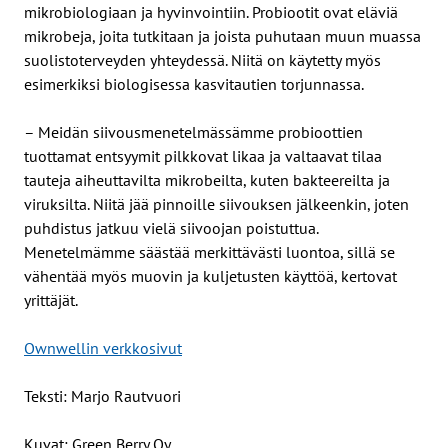
mikrobiologiaan ja hyvinvointiin. Probiootit ovat eläviä
mikrobeja, joita tutkitaan ja joista puhutaan muun muassa
suolistoterveyden yhteydessä. Niitä on käytetty myös
esimerkiksi biologisessa kasvitautien torjunnassa.
– Meidän siivousmenetelmässämme probioottien
tuottamat entsyymit pilkkovat likaa ja valtaavat tilaa
tauteja aiheuttavilta mikrobeilta, kuten bakteereilta ja
viruksilta. Niitä jää pinnoille siivouksen jälkeenkin, joten
puhdistus jatkuu vielä siivoojan poistuttua.
Menetelmämme säästää merkittävästi luontoa, sillä se
vähentää myös muovin ja kuljetusten käyttöä, kertovat
yrittäjät.
Ownwellin verkkosivut
Teksti: Marjo Rautvuori
Kuvat: Green Berry Oy