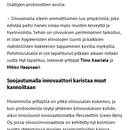
lisättyjen probioottien avulla.
– Siivoamalla oikein ammattilainen luo ympäristöä, joka
edistää paitsi hänen omaa myös muiden terveyttä ja
hyvinvointia. Sehän on siivouksen perimmäinen tarkoitus,
ei liian hygieenisten elinolojen luonti ja kaikkien
mahdollisten bakteerien tappaminen kovilla myrkyillä.
Puhdistusalalla ei ole tapahtunut pitkään aikaan mitään
uutta. Nyt tapahtuu, toteavat yrittäjät
Timo Kaarlela
ja
Mikko Haapsaari
.
Suojautumalla innovaattori karistaa muut
kannoiltaan
Molemmilla yrittäjillä on pitkä siivousalan kokemus, ja
kun probiooteista löytyi yhteinen kiinnostuksen kohde,
alkoi innostunut innovaatiomatka. Perustettiin Green Berry
Oy, jossa siivousinnovaatiota on kehitetty nyt kolmisen
vuotta yhteistyössä monien asiantuntijoiden kanssa.