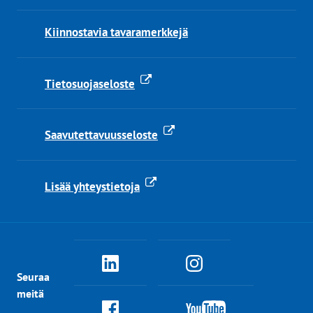
Kiinnostavia tavaramerkkejä
Tietosuojaseloste
Saavutettavuusseloste
Lisää yhteystietoja
PRH
PRH
Seuraa
Linkedinissä
Instagramissa
meitä
PRH
PRH