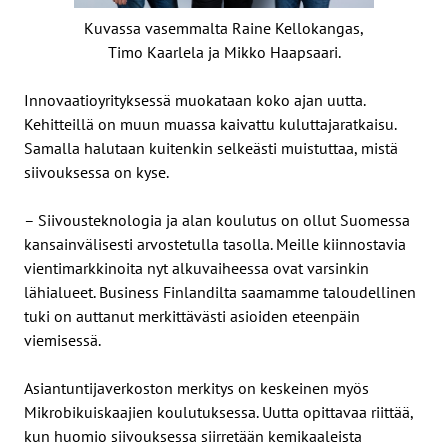
Kuvassa vasemmalta Raine Kellokangas,
Timo Kaarlela ja Mikko Haapsaari.
Innovaatioyrityksessä muokataan koko ajan uutta.
Kehitteillä on muun muassa kaivattu kuluttajaratkaisu.
Samalla halutaan kuitenkin selkeästi muistuttaa, mistä
siivouksessa on kyse.
– Siivousteknologia ja alan koulutus on ollut Suomessa
kansainvälisesti arvostetulla tasolla. Meille kiinnostavia
vientimarkkinoita nyt alkuvaiheessa ovat varsinkin
lähialueet. Business Finlandilta saamamme taloudellinen
tuki on auttanut merkittävästi asioiden eteenpäin
viemisessä.
Asiantuntijaverkoston merkitys on keskeinen myös
Mikrobikuiskaajien koulutuksessa. Uutta opittavaa riittää,
kun huomio siivouksessa siirretään kemikaaleista