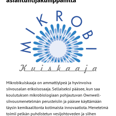
asiantuntijakumppanilta
Mikrobikuiskaaja on ammattiylpeä ja hyvinvoiva
siivousalan erikoisosaaja. Sellaiseksi pääsee, kun saa
koulutuksen mikrobiologiaan pohjautuvan Ownwell-
siivousmenetelmän perusteisiin ja pääsee käyttämään
täysin kemikaalitonta kotimaista innovaatiota. Menetelmä
toimii pelkän puhdistetun vesijohtoveden ja siihen