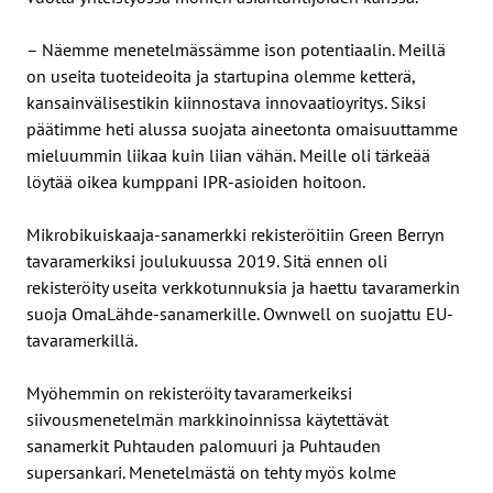
– Näemme menetelmässämme ison potentiaalin. Meillä
on useita tuoteideoita ja startupina olemme ketterä,
kansainvälisestikin kiinnostava innovaatioyritys. Siksi
päätimme heti alussa suojata aineetonta omaisuuttamme
mieluummin liikaa kuin liian vähän. Meille oli tärkeää
löytää oikea kumppani IPR-asioiden hoitoon.
Mikrobikuiskaaja-sanamerkki rekisteröitiin Green Berryn
tavaramerkiksi joulukuussa 2019. Sitä ennen oli
rekisteröity useita verkkotunnuksia ja haettu tavaramerkin
suoja OmaLähde-sanamerkille. Ownwell on suojattu EU-
tavaramerkillä.
Myöhemmin on rekisteröity tavaramerkeiksi
siivousmenetelmän markkinoinnissa käytettävät
sanamerkit Puhtauden palomuuri ja Puhtauden
supersankari. Menetelmästä on tehty myös kolme