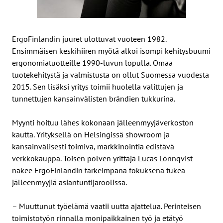
ErgoFinlandin juuret ulottuvat vuoteen 1982.
Ensimmäisen keskihiiren myötä alkoi isompi kehitysbuumi
ergonomiatuotteille 1990-luvun lopulla. Omaa
tuotekehitystä ja valmistusta on ollut Suomessa vuodesta
2015. Sen lisäksi yritys toimii huolella valittujen ja
tunnettujen kansainvälisten brändien tukkurina.
Myynti hoituu lähes kokonaan jälleenmyyjäverkoston
kautta. Yrityksellä on Helsingissä showroom ja
kansainvälisesti toimiva, markkinointia edistävä
verkkokauppa. Toisen polven yrittäjä Lucas Lönnqvist
näkee ErgoFinlandin tärkeimpänä fokuksena tukea
jälleenmyyjiä asiantuntijaroolissa.
– Muuttunut työelämä vaatii uutta ajattelua. Perinteisen
toimistotyön rinnalla monipaikkainen työ ja etätyö