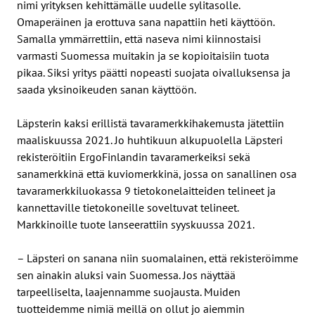
nimi yrityksen kehittämälle uudelle sylitasolle.
Omaperäinen ja erottuva sana napattiin heti käyttöön.
Samalla ymmärrettiin, että naseva nimi kiinnostaisi
varmasti Suomessa muitakin ja se kopioitaisiin tuota
pikaa. Siksi yritys päätti nopeasti suojata oivalluksensa ja
saada yksinoikeuden sanan käyttöön.
Läpsterin kaksi erillistä tavaramerkkihakemusta jätettiin
maaliskuussa 2021. Jo huhtikuun alkupuolella Läpsteri
rekisteröitiin ErgoFinlandin tavaramerkeiksi sekä
sanamerkkinä että kuviomerkkinä, jossa on sanallinen osa
tavaramerkkiluokassa 9 tietokonelaitteiden telineet ja
kannettaville tietokoneille soveltuvat telineet.
Markkinoille tuote lanseerattiin syyskuussa 2021.
– Läpsteri on sanana niin suomalainen, että rekisteröimme
sen ainakin aluksi vain Suomessa. Jos näyttää
tarpeelliselta, laajennamme suojausta. Muiden
tuotteidemme nimiä meillä on ollut jo aiemmin