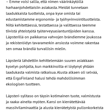
– Emme voisi sallia, että nimen väärinkäytöllä
harhaanjohdettaisiin asiakasta. Meidät tunnetaan
laadukkaista tuotteista, onpa kyse omista tai
edustamistamme ergonomia- ja työhyvinvointituotteista.
Niitä kehitettäessä, testattaessa ja valittaessa teemme
tiivistä yhteistyötä työterveysasiantuntijoiden kanssa.
Läpsterillä on paikkansa vahvojen brändiemme joukossa
ja rekisteröidyn tavaramerkin ansiosta voimme rakentaa
sen omaa brändiä turvallisin mielin.
Läpsteriä lähdettiin kehittelemään suuren asiakkaan
kyselyn pohjalta, kun markkinoilta ei löytynyt yhtään
laadukasta valmista ratkaisua. Alusta alkaen oli selvää,
että ErgoFinland halusi tehdä mahdollisimman
ekologisen tuotteen.
Läpsteri-sylitaso on täysin kotimainen tuote, valmistusta
ja raaka-aineita myöten. Kansi on kierrätettävää
massiivilaminaattia ja alusta kierrätetyistä pullonkorkeista