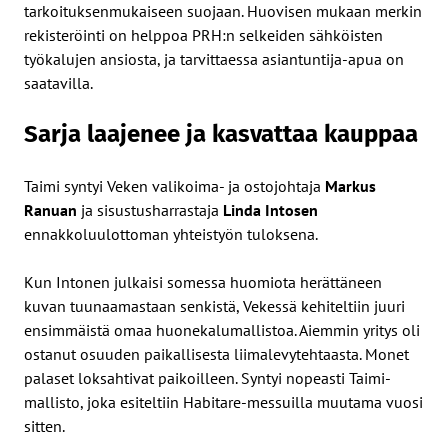
tarkoituksenmukaiseen suojaan. Huovisen mukaan merkin
rekisteröinti on helppoa PRH:n selkeiden sähköisten
työkalujen ansiosta, ja tarvittaessa asiantuntija-apua on
saatavilla.
Sarja laajenee ja kasvattaa kauppaa
Taimi syntyi Veken valikoima- ja ostojohtaja
Markus
Ranuan
ja sisustusharrastaja
Linda Intosen
ennakkoluulottoman yhteistyön tuloksena.
Kun Intonen julkaisi somessa huomiota herättäneen
kuvan tuunaamastaan senkistä, Vekessä kehiteltiin juuri
ensimmäistä omaa huonekalumallistoa. Aiemmin yritys oli
ostanut osuuden paikallisesta liimalevytehtaasta. Monet
palaset loksahtivat paikoilleen. Syntyi nopeasti Taimi-
mallisto, joka esiteltiin Habitare-messuilla muutama vuosi
sitten.