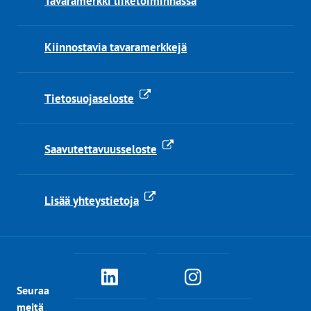
Tavaramerkki liiketoiminnassa
Kiinnostavia tavaramerkkejä
Tietosuojaseloste
Saavutettavuusseloste
Lisää yhteystietoja
PRH
PRH
Seuraa
Linkedinissä
Instagramissa
meitä