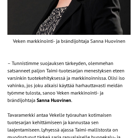
Veken markkinointi- ja brändijohtaja Sanna Huovinen
– Tunnistimme suojauksen tärkeyden, olemmehan
satsanneet paljon Taimi-tuotesarjan menestyksen eteen
varsinkin tuotekehityksessä ja markkinoinnissa. Olisi iso
vahinko, jos joku alkaisi käyttää harhauttavasti meidän
työmme tulosta, sanoo Veken markkinointi- ja
brändijohtaja
Sanna Huovinen
.
Tavaramerkki antaa Vekelle työrauhan kotimaisen
tuotesarjan kehittämiseen ja kannustaa sen
laajentamiseen. Lyhyessä ajassa Taimi-mallistosta on
muodostunut tärkeä sarja ranualaiselle huonekalu- ja