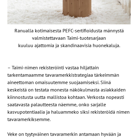
Ranualla kotimaisesta PEFC-sertifioidusta männystä
valmistettavaan Taimi-tuotesarjaan
kuuluu ajattomia ja skandinaavisia huonekaluja.
– Taimi-nimen rekisteröinti vastaa hiljattain
tarkentamaamme tavaramerkkistrategiaa tärkeimmän
aineettoman omaisuutemme suojaamiseksi. Siinä
keskeistä on testata monesta näkökulmasta asiakkaiden
kiinnostusta uutta mallistoa kohtaan. Verkosta nopeasti
saatavasta palautteesta näemme, onko sarjalle
kasvupotentiaalia ja haluammeko siksi rekisteröidä nimen
tavaramerkiksemme.
Veke on tyytyväinen tavaramerkin antamaan hyvään ja