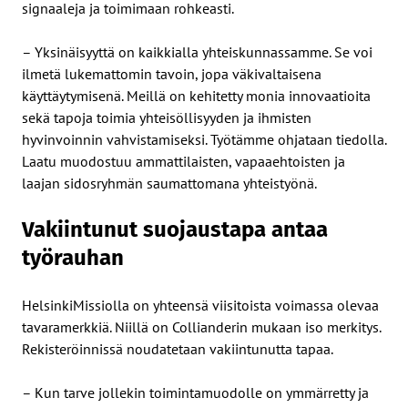
signaaleja ja toimimaan rohkeasti.
– Yksinäisyyttä on kaikkialla yhteiskunnassamme. Se voi
ilmetä lukemattomin tavoin, jopa väkivaltaisena
käyttäytymisenä. Meillä on kehitetty monia innovaatioita
sekä tapoja toimia yhteisöllisyyden ja ihmisten
hyvinvoinnin vahvistamiseksi. Työtämme ohjataan tiedolla.
Laatu muodostuu ammattilaisten, vapaaehtoisten ja
laajan sidosryhmän saumattomana yhteistyönä.
Vakiintunut suojaustapa antaa
työrauhan
HelsinkiMissiolla on yhteensä viisitoista voimassa olevaa
tavaramerkkiä. Niillä on Collianderin mukaan iso merkitys.
Rekisteröinnissä noudatetaan vakiintunutta tapaa.
– Kun tarve jollekin toimintamuodolle on ymmärretty ja