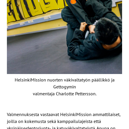
HelsinkiMission nuorten väkivaltatyön päällikkö ja
Gettogymin
valmentaja Charlotte Pettersson.
Valmennuksesta vastaavat HelsinkiMission ammattilaiset,
joilla on kokemusta sekä kamppailulajeista että
yksinäisyydentorjunta- ja katuväkivaltatyöstä. Apuna on