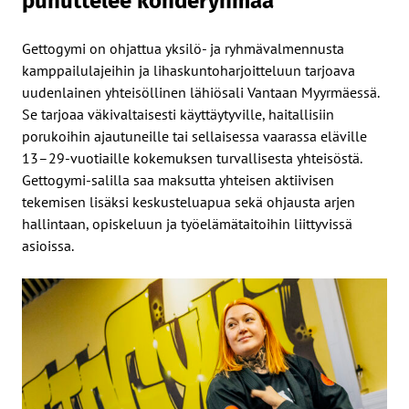
puhuttelee kohderyhmää
Gettogymi on ohjattua yksilö- ja ryhmävalmennusta
kamppailulajeihin ja lihaskuntoharjoitteluun tarjoava
uudenlainen yhteisöllinen lähiösali Vantaan Myyrmäessä.
Se tarjoaa väkivaltaisesti käyttäytyville, haitallisiin
porukoihin ajautuneille tai sellaisessa vaarassa eläville
13–29-vuotiaille kokemuksen turvallisesta yhteisöstä.
Gettogymi-salilla saa maksutta yhteisen aktiivisen
tekemisen lisäksi keskusteluapua sekä ohjausta arjen
hallintaan, opiskeluun ja työelämätaitoihin liittyvissä
asioissa.