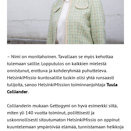
– Nimi on monitahoinen. Tavallaan se myös kehottaa
tulemaan salille. Lopputulos on kaikkien mielestä
onnistunut, erottuva ja kohderyhmää puhutteleva.
HelsinkiMissio-kuntosalille tuskin olisi yhtä runsaasti
tulijoita, sanoo HelsinkiMission toiminnanjohtaja
Tuula
Colliander
.
Collianderin mukaan Gettogymi on hyvä esimerkki siitä,
miten yli 140 vuotta toiminut, poliittisesti ja
uskonnollisesti sitoutumaton HelsinkiMissio on oppinut
kuuntelemaan ympäröivää elämää, tunnistamaan heikkoja