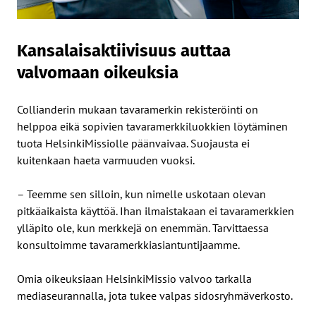
Kansalaisaktiivisuus auttaa
valvomaan oikeuksia
Collianderin mukaan tavaramerkin rekisteröinti on
helppoa eikä sopivien tavaramerkkiluokkien löytäminen
tuota HelsinkiMissiolle päänvaivaa. Suojausta ei
kuitenkaan haeta varmuuden vuoksi.
– Teemme sen silloin, kun nimelle uskotaan olevan
pitkäaikaista käyttöä. Ihan ilmaistakaan ei tavaramerkkien
ylläpito ole, kun merkkejä on enemmän. Tarvittaessa
konsultoimme tavaramerkkiasiantuntijaamme.
Omia oikeuksiaan HelsinkiMissio valvoo tarkalla
mediaseurannalla, jota tukee valpas sidosryhmäverkosto.