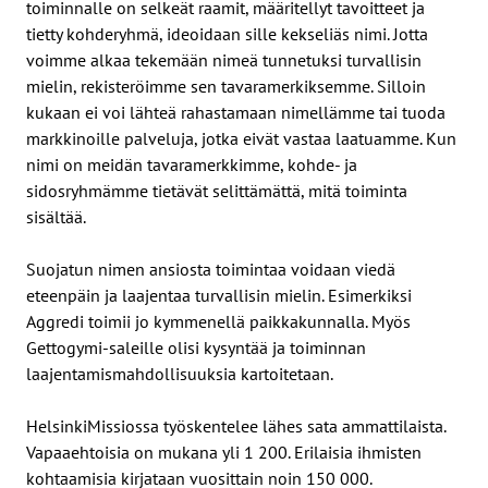
toiminnalle on selkeät raamit, määritellyt tavoitteet ja
tietty kohderyhmä, ideoidaan sille kekseliäs nimi. Jotta
voimme alkaa tekemään nimeä tunnetuksi turvallisin
mielin, rekisteröimme sen tavaramerkiksemme. Silloin
kukaan ei voi lähteä rahastamaan nimellämme tai tuoda
markkinoille palveluja, jotka eivät vastaa laatuamme. Kun
nimi on meidän tavaramerkkimme, kohde- ja
sidosryhmämme tietävät selittämättä, mitä toiminta
sisältää.
Suojatun nimen ansiosta toimintaa voidaan viedä
eteenpäin ja laajentaa turvallisin mielin. Esimerkiksi
Aggredi toimii jo kymmenellä paikkakunnalla. Myös
Gettogymi-saleille olisi kysyntää ja toiminnan
laajentamismahdollisuuksia kartoitetaan.
HelsinkiMissiossa työskentelee lähes sata ammattilaista.
Vapaaehtoisia on mukana yli 1 200. Erilaisia ihmisten
kohtaamisia kirjataan vuosittain noin 150 000.