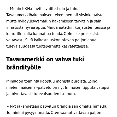
– Menin PRH:n nettisivuille. Luin ja luin.
Tavaramerkkihakemuksen tekeminen oli yksinkertaista,
mutta hyödyllisyysmallin hakemiseen tarvitsin ja sain
virastosta hyvää apua. Minua autettiin korjausten teossa ja
kerrottiin, mitä kannattaa tehdä. Opin itse prosessista
valtavasti. Siitä kaikesta uskon olevan paljon apua
tulevaisuudessa tuoteperhettä kasvatettaessa.
Tavaramerkki on vahva tuki
brändityölle
Mimagon toiminta koostuu monista puroista. Loihdi
mielen maisema -palvelu on nyt Immosen lippulaivalapsi
ja toivottavasti tulevaisuuden iso puro.
– Nyt rakennetaan palvelun brändiä sen omalla nimellä.
Toiminimi pysyy rinnalla. Olen saanut valtavan paljon