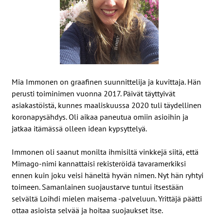
Mia Immonen on graafinen suunnittelija ja kuvittaja. Hän
perusti toiminimen vuonna 2017. Päivät täyttyivät
asiakastöistä, kunnes maaliskuussa 2020 tuli täydellinen
koronapysähdys. Oli aikaa paneutua omiin asioihin ja
jatkaa itämässä olleen idean kypsyttelyä.
Immonen oli saanut monilta ihmisiltä vinkkejä siitä, että
Mimago-nimi kannattaisi rekisteröidä tavaramerkiksi
ennen kuin joku veisi häneltä hyvän nimen. Nyt hän ryhtyi
toimeen. Samanlainen suojaustarve tuntui itsestään
selvältä Loihdi mielen maisema -palveluun. Yrittäjä päätti
ottaa asioista selvää ja hoitaa suojaukset itse.