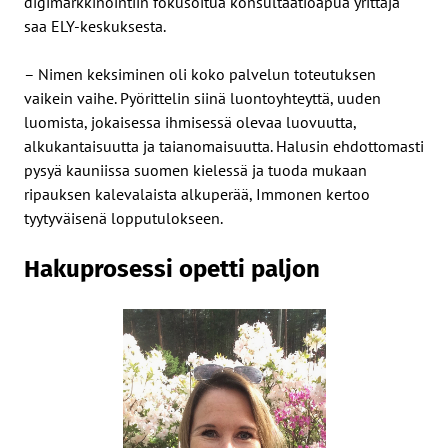
digimarkkinointiin fokusoitua konsultaatioapua yrittäjä
saa ELY-keskuksesta.
– Nimen keksiminen oli koko palvelun toteutuksen
vaikein vaihe. Pyörittelin siinä luontoyhteyttä, uuden
luomista, jokaisessa ihmisessä olevaa luovuutta,
alkukantaisuutta ja taianomaisuutta. Halusin ehdottomasti
pysyä kauniissa suomen kielessä ja tuoda mukaan
ripauksen kalevalaista alkuperää, Immonen kertoo
tyytyväisenä lopputulokseen.
Hakuprosessi opetti paljon