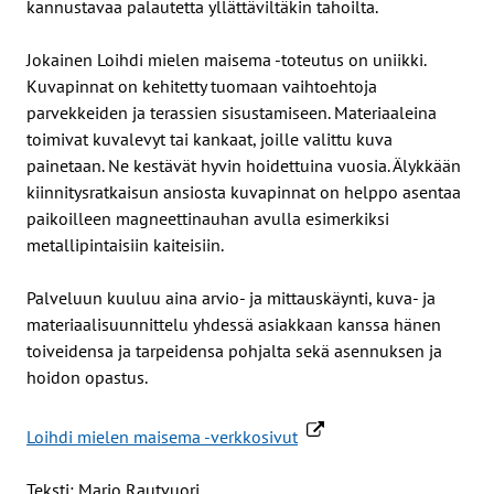
kannustavaa palautetta yllättäviltäkin tahoilta.
Jokainen Loihdi mielen maisema -toteutus on uniikki.
Kuvapinnat on kehitetty tuomaan vaihtoehtoja
parvekkeiden ja terassien sisustamiseen. Materiaaleina
toimivat kuvalevyt tai kankaat, joille valittu kuva
painetaan. Ne kestävät hyvin hoidettuina vuosia. Älykkään
kiinnitysratkaisun ansiosta kuvapinnat on helppo asentaa
paikoilleen magneettinauhan avulla esimerkiksi
metallipintaisiin kaiteisiin.
Palveluun kuuluu aina arvio- ja mittauskäynti, kuva- ja
materiaalisuunnittelu yhdessä asiakkaan kanssa hänen
toiveidensa ja tarpeidensa pohjalta sekä asennuksen ja
hoidon opastus.
Loihdi mielen maisema -verkkosivut
Teksti: Marjo Rautvuori