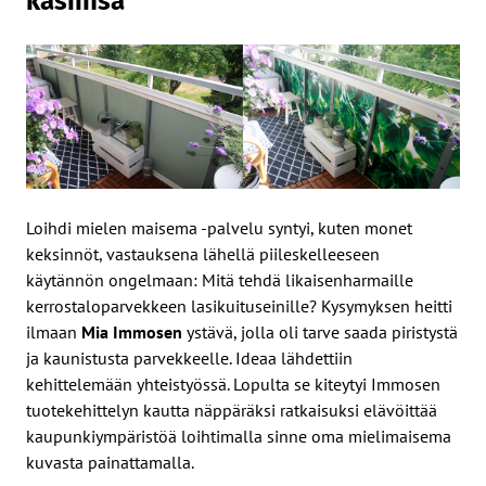
käsiinsä
Loihdi mielen maisema -palvelu syntyi, kuten monet
keksinnöt, vastauksena lähellä piileskelleeseen
käytännön ongelmaan: Mitä tehdä likaisenharmaille
kerrostaloparvekkeen lasikuituseinille? Kysymyksen heitti
ilmaan
Mia Immosen
ystävä, jolla oli tarve saada piristystä
ja kaunistusta parvekkeelle. Ideaa lähdettiin
kehittelemään yhteistyössä. Lopulta se kiteytyi Immosen
tuotekehittelyn kautta näppäräksi ratkaisuksi elävöittää
kaupunkiympäristöä loihtimalla sinne oma mielimaisema
kuvasta painattamalla.