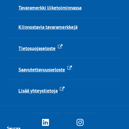
Tavaramerkki liiketoiminnassa
Kiinnostavia tavaramerkkejä
Tietosuojaseloste
Saavutettavuusseloste
Lisää yhteystietoja
PRH
PRH
Seuraa
Linkedinissä
Instagramissa